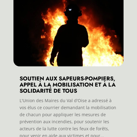
SOUTIEN AUX SAPEURS-POMPIERS,
APPEL À LA MOBILISATION ET À LA
SOLIDARITÉ DE TOUS
L'Union des Maires du Val d'Oise a adressé à
vos élus ce courrier demandant la mobilisation
de chacun pour appliquer les mesures de
prévention aux incendies, pour soutenir les
acteurs de la lutte contre les feux de forêts,
pour venir en aide aux victimes et pour...