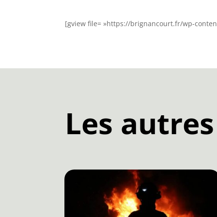
[gview file= »https://brignancourt.fr/wp-conte
Les autres