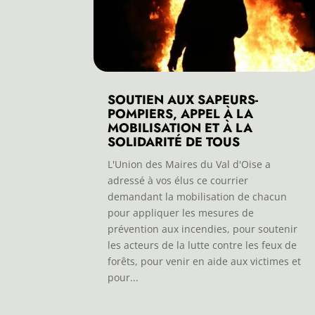
SOUTIEN AUX SAPEURS-
POMPIERS, APPEL À LA
MOBILISATION ET À LA
SOLIDARITÉ DE TOUS
L'Union des Maires du Val d'Oise a
adressé à vos élus ce courrier
demandant la mobilisation de chacun
pour appliquer les mesures de
prévention aux incendies, pour soutenir
les acteurs de la lutte contre les feux de
forêts, pour venir en aide aux victimes et
pour...