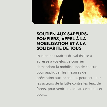
SOUTIEN AUX SAPEURS-
POMPIERS, APPEL À LA
MOBILISATION ET À LA
SOLIDARITÉ DE TOUS
L'Union des Maires du Val d'Oise a
adressé à vos élus ce courrier
demandant la mobilisation de chacun
pour appliquer les mesures de
prévention aux incendies, pour soutenir
les acteurs de la lutte contre les feux de
forêts, pour venir en aide aux victimes et
pour...