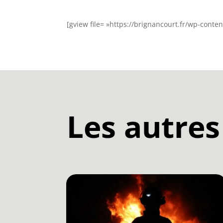
[gview file= »https://brignancourt.fr/wp-conte
Les autres